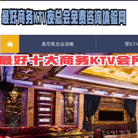
真空夜总会攻略
荤KT