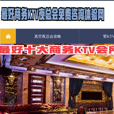
真空夜总会攻略
荤KT