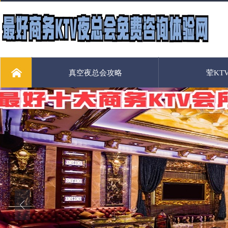
真空夜总会攻略
荤KT