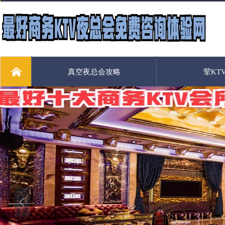
真空夜总会攻略
荤KT