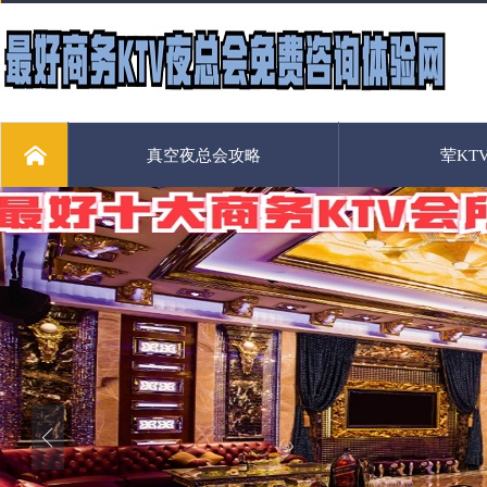
真空夜总会攻略
荤KT