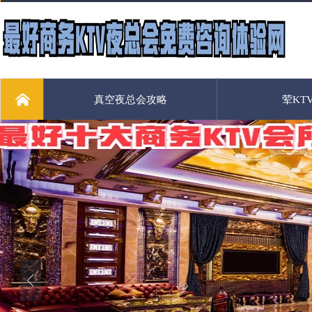
真空夜总会攻略
荤KT