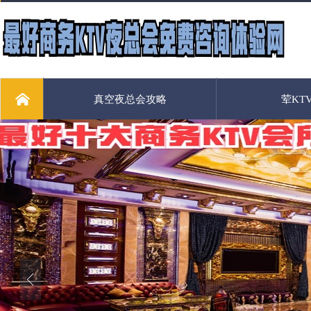
真空夜总会攻略
荤KT