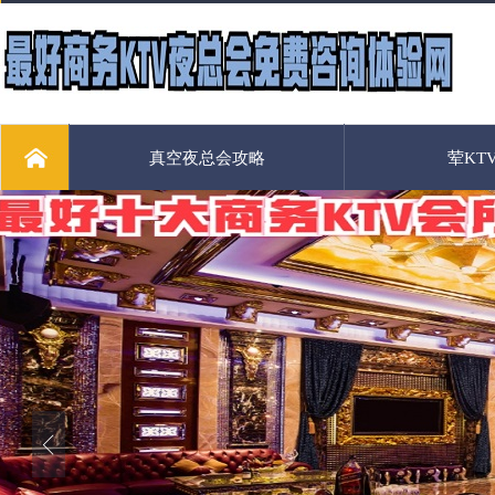
真空夜总会攻略
荤KT