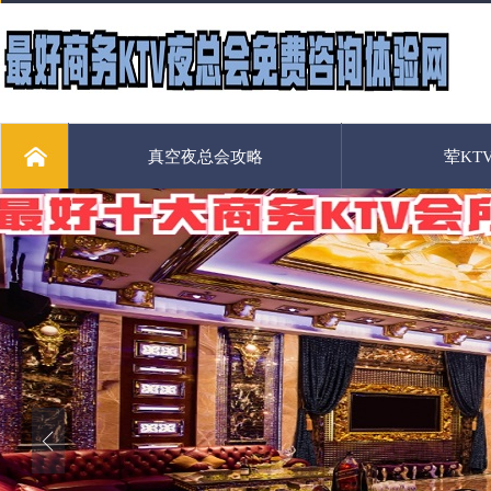
真空夜总会攻略
荤KT